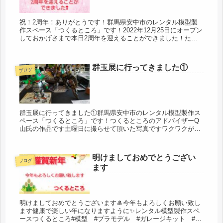
祝！2周年！ありがとうです！群馬県安中市のレンタル模型製
作スペース「つくるところ」です！2022年12月25日にオープン
しておかげさまで本日2周年を迎えることができました！たく
さんの方と出会えたくさんのステキな作品とも出会えたことに
感謝しま...
群玉展に行ってきました①
ブログ
群玉展に行ってきました①群馬県安中市のレンタル模型製作ス
ペース「つくるところ」です！つくるところのアドバイザーQ
山氏の作品です土曜日に撮らせて頂いた写真ですワクワクが止
まらない！あまりの熱量に携帯も途中で熱が上がってしまった
w撮れなかった作...
明けましておめでとうござい
ブログ
ます
明けましておめでとうございます🎍今年もよろしくお願い致し
ます健康で楽しい年になりますように✨レンタル模型製作スペ
ースつくるところ#模型 #プラモデル #ガレージキット #ス