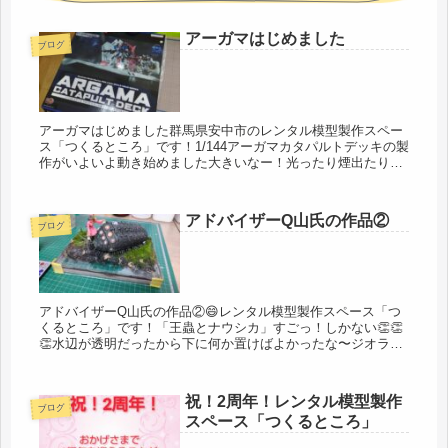
アーガマはじめました
ブログ
アーガマはじめました群馬県安中市のレンタル模型製作スペー
ス「つくるところ」です！1/144アーガマカタパルトデッキの製
作がいよいよ動き始めました大きいなー！光ったり煙出たり飛
ぶ？wお客様たちの共同作業で完成させます！店長とエキドナ
さんは見守...
アドバイザーQ山氏の作品②
ブログ
アドバイザーQ山氏の作品②😄レンタル模型製作スペース「つ
くるところ」です！「王蟲とナウシカ」すごっ！しかない👏👏
👏水辺が透明だったから下に何か置けばよかったな〜ジオラマ
も電飾も何から何まですごいです！…店長…楽しい！
@qyama_taisi...
祝！2周年！レンタル模型製作
ブログ
スペース「つくるところ」