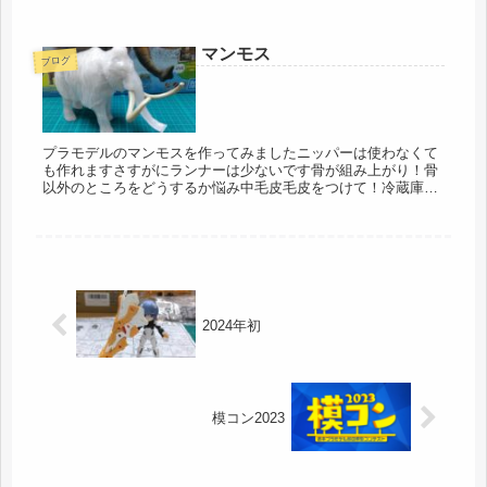
ケールモデル #ガンプラ #美プラ #レンタル模型製作スペ
ース #つ...
マンモス
ブログ
プラモデルのマンモスを作ってみましたニッパーは使わなくて
も作れますさすがにランナーは少ないです骨が組み上がり！骨
以外のところをどうするか悩み中毛皮毛皮をつけて！冷蔵庫で
冷やすと！10分間楽しみに待つ！😄写真よりも実物の方が茶色
いですね体の中...
2024年初
模コン2023