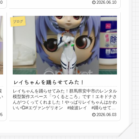
.
れると叱られてる気分になるね😆見たことあります
10
2026.06.10
か...
ブログ
レイちゃんを踊らせてみた！
模
レイちゃんを踊らせてみた！群馬県安中市のレンタル
い
模型製作スペース「つくるところ」です！エキドナさ
んがつくってくれました！やっぱりレイちゃんはかわ
いい💞#エヴァンゲリオン #綾波レイ #踊らせてみ
た #レンタル模型製作スペース #つくるところ...
05
2026.06.03