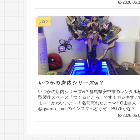
した👏楽しそうにつくって笑顔満開で完成品を見て..
2026.06.
ブログ
いつかの店内シリーズw？
いつかの店内シリーズw？群馬県安中市のレンタル
型製作スペース「つくるところ」です！ガレキすご
よ～！かわいいよ～！名前忘れたよ〜w！Q山さん
@qyama_taisi のインスタへどうぞ！PG78かな？内
部フレームだけでもカッコいい！まだま...
2026.06.