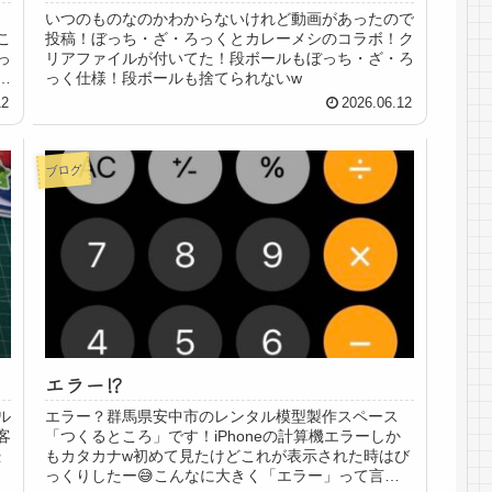
いつのものなのかわからないけれど動画があったので
こ
投稿！ぼっち・ざ・ろっくとカレーメシのコラボ！ク
っ
リアファイルが付いてた！段ボールもぼっち・ざ・ろ
こ
っく仕様！段ボールも捨てられないw
ろ
12
2026.06.12
ブログ
エラー⁉️
ル
エラー？群馬県安中市のレンタル模型製作スペース
客
「つくるところ」です！iPhoneの計算機エラーしか
恐
もカタカナw初めて見たけどこれが表示された時はび
っくりしたー😅こんなに大きく「エラー」って言わ