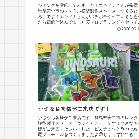
ジオングを電飾してみました！エキドナさんが😆群
馬県安中市のレンタル模型製作スペース「つくると
ろ」です！エキドナさんがポチポチやっていると思
たら電飾仕込んでました🤣プログラミングをやって
こがついて次はここで〜ボワーンて光って〜いろい
2026.06.
説...
ブログ
小さなお客様がご来店です！
小さなお客様がご来店です！群馬県安中市のレンタ
模型製作スペース「つくるところ」です！小さなお
様がご来店くださいました！ピカチュウとSeriaの
竜プラモデルをつくりましたよ😊じょうずにできま