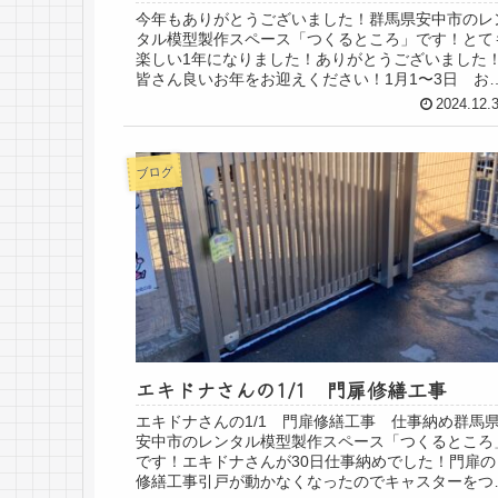
今年もありがとうございました！群馬県安中市のレ
タル模型製作スペース「つくるところ」です！とて
楽しい1年になりました！ありがとうございました
皆さん良いお年をお迎えください！1月1〜3日 お
みです1月4日から通常運転の予定です！来年もよ...
2024.12.
ブログ
エキドナさんの1/1 門扉修繕工事
エキドナさんの1/1 門扉修繕工事 仕事納め群馬
安中市のレンタル模型製作スペース「つくるところ
です！エキドナさんが30日仕事納めでした！門扉の
修繕工事引戸が動かなくなったのでキャスターをつ