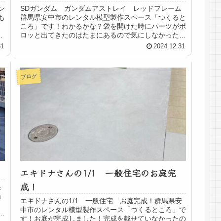
ン
SDガンダム ガンダムアストレイ レッドフレーム
も
群馬県安中市のレンタル模型製作スペース「つくると
！
ころ」です！わかるかな？袋を開けた時にパーツがポ
休
ロッと出てきたのはたまにあるので気にしなかったけ
れどあーねー！www水性塗料ファレホで塗装しよう...
31
2024.12.31
ブログ
エキドナさんの1/1 一般住宅のお庭完
成！
県
」
エキドナさんの1/1 一般住宅 お庭完成！群馬県安
中市のレンタル模型製作スペース「つくるところ」で
け
す！お庭が完成しました！完成を載せていなかったの