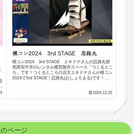
模コン2024 3rd STAGE 忍路丸
模コン2024 3rd STAGE エキドナさんの忍路丸群
馬県安中市のレンタル模型製作スペース「つくるとこ
タ
ろ」です！つくるところの店主エキドナさんが模コン
2024で3rd STAGE！忍路丸(おしょろまる)です！誕
迎
プレしたのも「デカくてジャ...
さ
25
2024.12.25
次のページ