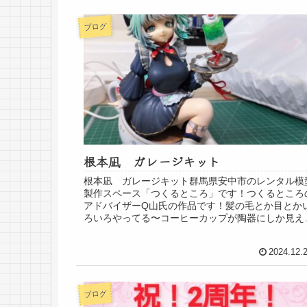
ブログ
根本凪 ガレージキット
根本凪 ガレージキット群馬県安中市のレンタル模
製作スペース「つくるところ」です！つくるところ
アドバイザーQ山氏の作品です！髪の毛とか目とか
ろいろやってる〜コーヒーカップが陶器にしか見え
かったですかわいいの一言です！#根本凪 #ガレー..
2024.12.
ブログ