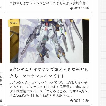
.
で投稿しますフェンスはやってませんよ～お施主様に
喜んで頂けて嬉しかったです！幸せのお手伝いがま...
31
2024.12.30
ブログ
νガンダムとマツケンで遊ぶ大きな子ども
たち マツケンメインです！
型
液
νガンダムVer.Kaとマツケンと遊びはじめる大きな子
尿
どもたち マツケンメインです！群馬県安中市のレン
な
タル模型製作スペース「つくるところ」です！νガン
ダムVer.Kaをはじめたねぎとろ大尉さん
@captainnegitoroランナー多いね〜...
30
2024.12.30