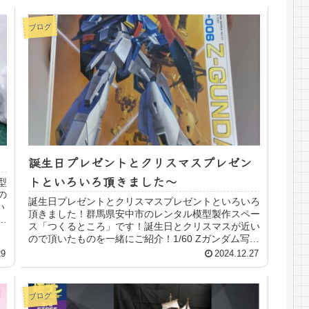
ブログ
誕生日プレゼントとクリスマスプレゼン
トといろいろ頂きました〜
型
の
誕生日プレゼントとクリスマスプレゼントといろいろ
い
頂きました！群馬県安中市のレンタル模型製作スペー
な
ス「つくるところ」です！誕生日とクリスマスが近い
.
ので頂いたものを一緒にご紹介！1/60 Zガンダム写真
ではきれいに写ってるけれどいい感じで古さ満...
29
2024.12.27
ブログ