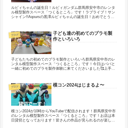
ルビィちゃんの誕生日！ルビィガンダム群馬県安中市のレンタ
ル模型製作スペース「つくるところ」です！ラブライブ！サン
シャイン!!Aqoursの黒澤ルビィちゃんの誕生日！おめでとう！
Aqoursの推しの子もう9人での活動が終わるという発表があっ
た...
子ども達の初めてのプラモ製
ブログ
作といろいろ
子どもたちの初めてのプラモ製作といろいろ群馬県安中市のレ
ンタル模型製作スペース「つくるところ」です！今日はパパと
一緒に初めてのプラモ製作体験に来てくださいました🥰上手に
出来てとっても楽しかったと言って大切に持って帰られまし
た！本日もたくさん...
模コン2024はじまるよ〜
ブログ
模コン2024が10時からYouTubeで配信されます！群馬県安中市
のレンタル模型製作スペース「つくるところ」です！お店は本
日貸切となっております！皆さんの作品が見られるのが楽し
み〜店長はユーモア部門にエントリーしました！吉本プラモデ