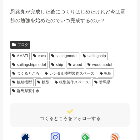
忍路丸が完成した後につくりはじめたけれど今は電
飾の勉強を始めたのでいつ完成するのか？
ブログ
AMATI
coca
sailingmodel
sailingship
sailingshipmodel
ship
wood
woodmodel
つくるところ
レンタル模型製作スペース
帆船
帆船模型
模型
模型製作スペース
群馬県
群馬県安中市
つくるところをフォローする