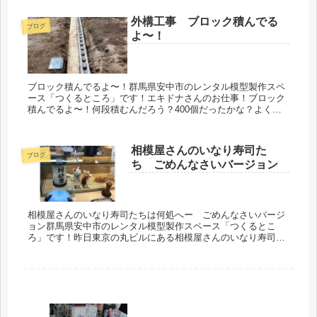
ル部の...
外構工事 ブロック積んでる
ブログ
よ〜！
ブロック積んでるよ〜！群馬県安中市のレンタル模型製作スペ
ース「つくるところ」です！エキドナさんのお仕事！ブロック
積んでるよ〜！何段積むんだろう？400個だったかな？よく知
らない店長です🤣きれいに仕事をしますよ！うまい！早い！安
い！(どこかの...
相模屋さんのいなり寿司た
ブログ
ち ごめんなさいバージョン
相模屋さんのいなり寿司たちは何処へー ごめんなさいバージ
ョン群馬県安中市のレンタル模型製作スペース「つくるとこ
ろ」です！昨日東京の丸ビルにある相模屋さんのいなり寿司と
もちいなりとガリ昆布を購入しました！気温が低いからロッカ
ーに荷物を預けるの...