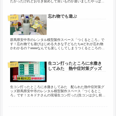
たかったけれどお引き留めして良いものか迷いましたやっぱり
開催したかったな～お土産も頂きましてありがとうございまし
た！皆様のス...
忘れ物でも遊ぶ
ブログ
群馬県安中市のレンタル模型製作スペース「つくるところ」で
す！忘れ物でも遊びはじめる大きな子どもたちwどれが忘れ物
かわかるの？wwwなんでも楽しくしてしまうつくるところのゆ
かいな仲間たちでした！
生コン打ったところに水撒き
ブログ
してみた 熱中症対策グッズ
生コン打ったところに水撒きしてみた 配られた熱中症対策グ
ッズ群馬県安中市のレンタル模型製作スペース「つくるとこ
ろ」です！エキドナさんの現場生コン打った(生コンは少し前に
打った)ところに水撒きしてみたすぐ乾くwこれは38℃くらいの
日かな？昨日...