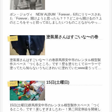
ボン・ジョヴィ NEW ALBUM「Forever」6月にリリースされ
た「Forever」開けようと思ったら？？？どこから開けるの？上
のところをそっと切って出しましたいつものことながらやっぱ
りいいですな～！リリースイベントの動画をみたけれど...
塗装屋さんはすごいな〜の巻
ブログ
塗装屋さんはすごいな〜！の巻群馬県安中市のレンタル模型製
作スペース「つくるところ」です！壁を塗りたくてローラーで
塗ってたら知らないうちにきれいに塗れていたwww違うって🤣
エアブラシがいいな〜#模型 #塗装 #レンタル模型製作スペ
ース #つく...
15日(土曜日)
ブログ
15日(土曜日)群馬県安中市のレンタル模型製作スペース「つく
るところ」です！楽しすぎましたわ～！第二回定例会を開催し