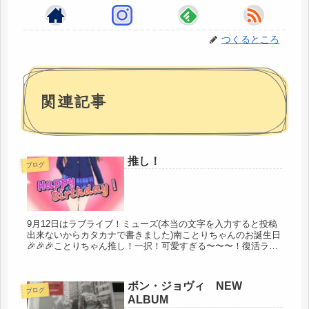
つくるところ
関連記事
推し！
ブログ
9月12日はラブライブ！ミューズ(本当の文字を入力すると投稿
出来ないからカタカナで書きました)南ことりちゃんのお誕生日
🎉🎉🎉ことりちゃん推し！一択！可愛すぎる〜〜〜！復活ライ
ブやってほしいな～🥰声優さんは内田彩さん！
ボン・ジョヴィ NEW
ブログ
ALBUM