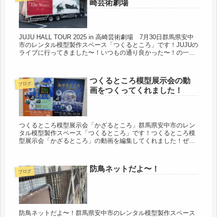
崎芸術劇場
JUJU HALL TOUR 2025 in 高崎芸術劇場 7月30日群馬県安中
市のレンタル模型製作スペース「つくるところ」です！JUJUの
ライブに行ってきました〜！いつもの通り良かった〜！の一
言！笑いあり涙あり小踊りありの楽しい時間でした...
つくるところ模型展示会の動
ブログ
画をつくってくれました！
つくるところ模型展示会「かざるところ」群馬県安中市のレン
タル模型製作スペース「つくるところ」です！つくるところ模
型展示会「かざるところ」の動画を編集してくれました！ぜひ
見てくださいね！長尺で〜す！店長はまだ編集中です！#つく
るところ模型展示...
防鳥ネットだよ〜！
ブログ
防鳥ネットだよ〜！群馬県安中市のレンタル模型製作スペース