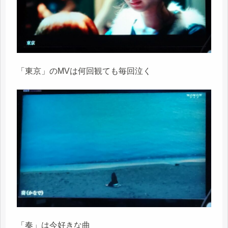
「東京」のMVは何回観ても毎回泣く
「奏」は今好きな曲