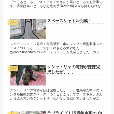
「つくるところ」です！エキドナさんが高いところでお仕事で
す！店長は高いところが超絶苦手😰2mの脚立から降りられなく
なったこともある🤣動画見るだけでスースーするーそこは見た
くないから削除...
スペースシャトル完成！
ブログ
スペースシャトル完成！群馬県安中市のレンタル模型製作スペ
ース「つくるところ」です！ねぎとろ大尉さん
@captainnegitoro のスペースシャトルが完成しました！カッコ
良き良き！クルクルしてみましたニャ〜！#スペースシャト
ル #模型 #...
クシャトリヤの電飾がほぼ完
ブログ
成したが、、、
クシャトリヤの電飾がほぼ完成したが、、、群馬県安中市のレ
ンタル模型製作スペース「つくるところ」です！エキドナさん
が仕込んでいるクシャトリヤなかなか苦戦していましたがここ
まで出来ました〜！このあと完成しました！が完成したのは撮
ったのか？w#ク...
ラブライブ！15周年企画のμ’s