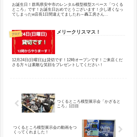
お誕生日！群馬県安中市のレンタル模型模型スペース「つくる
ところ」です！お誕生日おめでとうございます！少し遅くなっ
てしまったw店長1日間違えてましたわ～轟工房さん
@todoroki_0083ゼファーさん@zephyr_hobbybass同じ日...
メリークリスマス！
ブログ
12月24日(日曜日)は貸切です！12時オープンです！ご来店くだ
さる方々は素敵な笑顔をプレゼントしてください！
つくるところ模型展示会「かざると
ころ」1日目
つくるところ模型展示会の動画をつ
くってくれました！