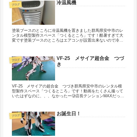
冷温風機
ブログ
塗装ブースのところに冷温風機を置きました群馬県安中市のレ
ンタル模型製作スペース「つくるところ」です！酷暑すぎて大
変です塗装ブースのところはエアコンが設置出来ないので冷温
風機を置きましたエアコンの風が届かないわけではないけれど
暑いので冷温風機...
VF-25 メサイア超合金 つづ
ブログ
き
VF-25 メサイアの超合金 つづき群馬県安中市のレンタル模
型製作スペース「つくるところ」です！動画をたくさん撮って
いたはずなのに、、、なかったー🥲店長テンションMAXだった
ようだ😅通常運転？良き良き〜！これはずっと遊べる！#模
型 #プラモ...
お誕生日！
ブログ