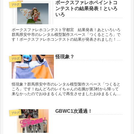
ボークスファレホペイントコ
ブログ
ンテストの結果発表！といろ
いろ
ボークスファレホコンテスト宇都宮 結果発表！あといろいろ
群馬県安中市のレンタル模型製作スペース「つくるところ」で
す！ボークスファレホコンテストの結果が発表されました！つ
くるところのアドバイザーQ山氏！銅賞！おめでとうございま
す！さすがです！...
怪現象？
ブログ
怪現象？群馬県安中市のレンタル模型製作スペース「つくると
ころ」です！ねんどろのレイちゃんの右腕が第3村から帰って
来なかったのでおゆまるくんで再生させましたおゆまるくんで
つくったところは以前投稿したので載せませんが接着しないの
で取れやすい連れ...
GBWC1次通過！
ブログ