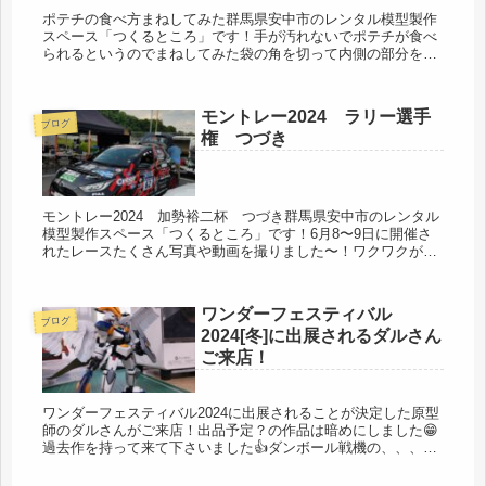
ポテチの食べ方まねしてみた群馬県安中市のレンタル模型製作
スペース「つくるところ」です！手が汚れないでポテチが食べ
られるというのでまねしてみた袋の角を切って内側の部分を外
側にかえしてそれを指に着けて食べると汚れないというのを見
たのでやってみた...
モントレー2024 ラリー選手
ブログ
権 つづき
モントレー2024 加勢裕二杯 つづき群馬県安中市のレンタル
模型製作スペース「つくるところ」です！6月8〜9日に開催さ
れたレースたくさん写真や動画を撮りました〜！ワクワクが止
まらなかった！マフラーの焼き表現がいいね！wレースの前日
の7日も(...
ワンダーフェスティバル
ブログ
2024[冬]に出展されるダルさん
ご来店！
ワンダーフェスティバル2024に出展されることが決定した原型
師のダルさんがご来店！出品予定？の作品は暗めにしました😁
過去作を持って来て下さいました👍ダンボール戦機の、、、w
ですwwwウイーーーングつけるとすごい！とても美味しかった
です✨ごち...