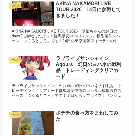
AKINA NAKAMORI LIVE
ブログ
TOUR 2026 14日に参戦して
きました！
AKINA NAKAMORI LIVE TOUR 2026 明菜ちゃんの14日の
days2に参戦したよ～！群馬県安中市のレンタル模型製作スペ
ース「つくるところ」です！14日の東京国際フォーラムの中森
明菜ちゃんのライブに参戦してきました！いや...
ラブライブサンシャイン
ブログ
Aqours 幻日のヨハネの戦利
品 トレーディングクリアカ
ード
ラブライブサンシャイン Aqours 幻日のヨハネの戦利品 ト
レーディングクリアカード群馬県安中市のレンタル模型製作ス
ペース「つくるところ」です！明日からラブライブ！サンシャ
イン!!Aqoursのラストライブに参戦します！ルビィの痛バを出
し...
ポテチの食べ方をまねしてみ
ブログ
た