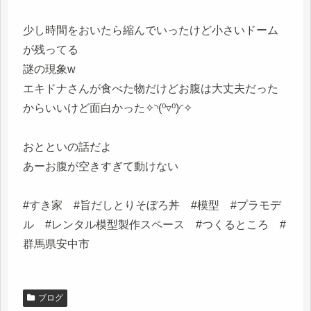
少し時間をおいたら縮んでいったけど小さいドーム
が残ってる
謎の現象w
エキドナさんが食べた物だけどお腹は大丈夫だった
からいいけど面白かった✧⁠◝⁠(⁠⁰⁠▿⁠⁰⁠)⁠◜⁠✧
おとといの話だよ
あーお腹が空きすぎて動けない
#すき家 #旨だしとりそぼろ丼 #模型 #プラモデ
ル #レンタル模型製作スペース #つくるところ #
群馬県安中市
ブログ