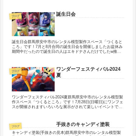
示板があると思います「つくるところ」も参加させて頂いたの
でそちらも...
誕生日会
ブログ
誕生日会群馬県安中市のレンタル模型製作スペース「つくると
ころ」です！7月と8月合同の誕生日会を開催しましたお盆休み
期間中だったので誕生日の人はエキドナさんだけでしたw推し
の子と五等分の花嫁のケーキ缶とラブライブ！とぼっち・ざ・
ろっく！とエヴ...
ワンダーフェスティバル2024
ブログ
夏
ワンダーフェスティバル2024夏群馬県安中市のレンタル模型製
作スペース「つくるところ」です！7月28日(日曜日)にワンフェ
スが開催されますいろいろな展示がされて楽しいイベントで
す！模型製作体験スペース？のところに全国の模型製作スペー
スのお店...
手抜きのキャンディ塗装
ブログ
キャンディ塗装(手抜きの見本)群馬県安中市のレンタル模型製