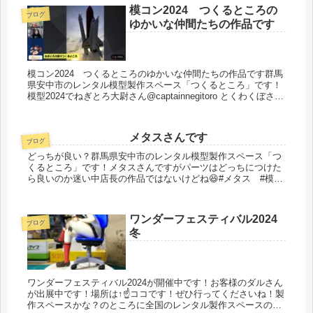
模コン2024 つくるところの
ブログ
ゆかいな仲間たちの作品です
模コン2024 つくるところのゆかいな仲間たちの作品です群馬
県安中市のレンタル模型製作スペース「つくるところ」です！
模型2024でねぎとろ大尉さん@captainnegitoro とくわくぼさん
@bigface.itchy が2nd STA...
メタスさんです
ブログ
どっちが良い？群馬県安中市のレンタル模型製作スペース「つ
くるところ」です！メタスさんですがパーツはどっちにつけた
ら良いのか迷い中店長の作品ではないけどね😆#メタス #模
型 #プラモデル #ガンプラ #ガンダム #レンタル模型製作
スペース #...
ワンダーフェスティバル2024
ブログ
冬
ワンダーフェスティバル2024が開催中です！お客様のダルさん
が出展中です！場所は↑☝ココです！ぜひ行ってくださいね！製
作スペースかな？のところに全国のレンタル製作スペースの掲