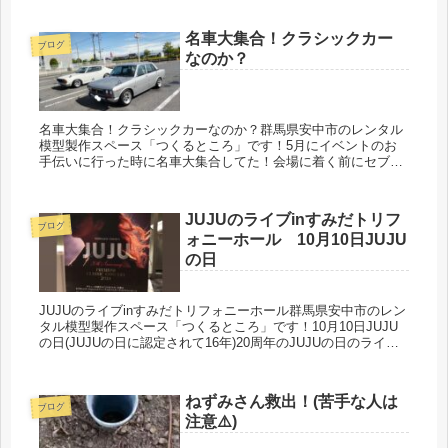
たので今回は一緒...
名車大集合！クラシックカー
ブログ
なのか？
名車大集合！クラシックカーなのか？群馬県安中市のレンタル
模型製作スペース「つくるところ」です！5月にイベントのお
手伝いに行った時に名車大集合してた！会場に着く前にセブン
に寄ったらワクワク〜！と写真を撮らせて頂いてお話してたら
イベントやるよ！...
JUJUのライブinすみだトリフ
ブログ
ォニーホール 10月10日JUJU
の日
JUJUのライブinすみだトリフォニーホール群馬県安中市のレン
タル模型製作スペース「つくるところ」です！10月10日JUJU
の日(JUJUの日に認定されて16年)20周年のJUJUの日のライブ
はフルオーケストラコンサート指揮は栗田博文さん演...
ねずみさん救出！(苦手な人は
ブログ
注意⚠️)