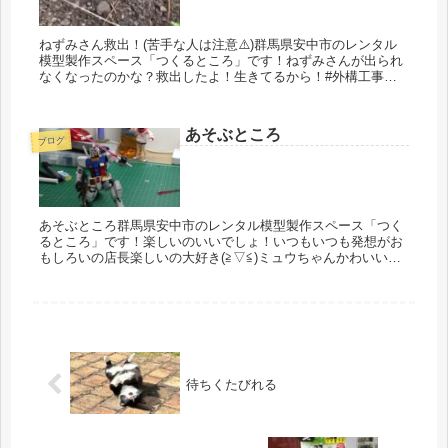
ねずみさん救出！(苦手な人は注意⚠️)群馬県安中市のレンタル
模型製作スペース「つくるところ」です！ねずみさんが出られ
なくなったのかな？救出したよ！生きてるから！#外構工事 #
ねずみ #レンタル模型製作スペース #つくるところ #群馬
県安中市
あそぶところ
ブログ
あそぶところ群馬県安中市のレンタル模型製作スペース「つく
るところ」です！楽しいのいいでしょ！いつもいつも発想がお
もしろいの店長楽しいの大好き(⁠≧⁠▽⁠≦⁠)ミュウちゃんかわいいで
しょ(⁠♡⁠ω⁠♡⁠ ⁠)⁠ ⁠~⁠♪店長はそれで満足！すご...
待ちくたびれる