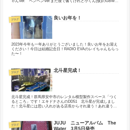
ゃんVer. ペンペンVer.また後で書くけれど小くん(仮)のGBWC
の出品作品がガンダムベースに飾ってあるー！お母ちゃん...
良いお年を！
ブログ
2023年今年も一年ありがとうございました！良いお年をお迎え
ください！今日は結婚記念日！RADIO EVAのレイちゃんもらっ
た〜！
北斗星完成！
ブログ
北斗星完成！群馬県安中市のレンタル模型製作スペース「つく
るところ」です！エキドナさんのDD51 北斗星が完成しまし
た！北斗星には思い入れがある店長からそれ違う！あれ違う！
といろいろ言われながらも完成までたどり着きましたw見えな
いところまでや...
JUJU ニューアルバム The
ブログ
Water 3月5日発売