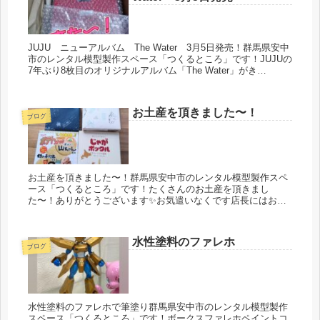
JUJU ニューアルバム The Water 3月5日発売！群馬県安中
市のレンタル模型製作スペース「つくるところ」です！JUJUの
7年ぶり8枚目のオリジナルアルバム「The Water」がき
た〜〜〜！スナックJUJU東京ドーム店とJUJUク...
お土産を頂きました〜！
ブログ
お土産を頂きました〜！群馬県安中市のレンタル模型製作スペ
ース「つくるところ」です！たくさんのお土産を頂きまし
た〜！ありがとうございます✨お気遣いなくです店長にはお休
み中のあんなことやこんなことのお土産話で十分嬉しいです
よ！お返しするものとい...
水性塗料のファレホ
ブログ
水性塗料のファレホで筆塗り群馬県安中市のレンタル模型製作
スペース「つくるところ」です！ボークスファレホペイントコ