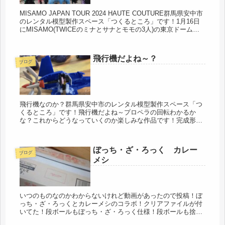
MISAMO JAPAN TOUR 2024 HAUTE COUTURE群馬県安中市
のレンタル模型製作スペース「つくるところ」です！1月16日
にMISAMO(TWICEのミナとサナとモモの3人)の東京ドームの
追加公演のday2に行ってきまし...
飛行機だよね～？
ブログ
飛行機なのか？群馬県安中市のレンタル模型製作スペース「つ
くるところ」です！飛行機だよね～プロペラの回転わかるか
な？これからどうなっていくのか楽しみな作品です！完成形が
わからない店長ですがwいろいろな方がいろいろな作品をつく
っていらっしゃるの...
ぼっち・ざ・ろっく カレー
ブログ
メシ
いつのものなのかわからないけれど動画があったので投稿！ぼ
っち・ざ・ろっくとカレーメシのコラボ！クリアファイルが付
いてた！段ボールもぼっち・ざ・ろっく仕様！段ボールも捨て
られないw