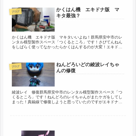
かくはん機 エキドナ版 マ
ブログ
キタ最強？
かくはん機 エキドナ版 マキタいいよね！群馬県安中市のレ
ンタル模型製作スペース「つくるところ」です！さびてんねん
をしばらく使ってなかったらかくはんするのが大変！エキドナ
は考えた！そーだ！マキタがある〜！でやってみたwMAKITA最
強！？日に...
ねんどろいどの綾波レイちゃ
ブログ
んの修復
綾波レイ 修復群馬県安中市のレンタル模型製作スペース「つ
くるところ」です！ねんどろのレイちゃんがまたケガをしてし
まった！真鍮線で修復しようと思っていたのですがエキドナさ
んが他のねんどろのもので交換してくれたので簡単に修復完
了！よくケガをする...