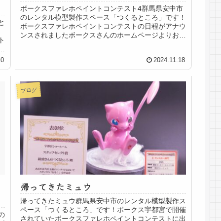
ボークスファレホペイントコンテスト4群馬県安中市
のレンタル模型製作スペース「つくるところ」です！
と
ボークスファレホペイントコンテストの日程がアナウ
ンスされましたボークスさんのホームページよりお借
ト
りしました12月7日から作品受付です！詳細はボー...
ザ
10
2024.11.18
ブログ
帰ってきたミュウ
帰ってきたミュウ群馬県安中市のレンタル模型製作ス
ペース「つくるところ」です！ボークス宇都宮で開催
の
されていたボークスファレホペイントコンテストに出